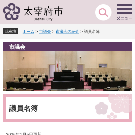
ペ
メ
ー
ニ
ジ
ュ
の
ー
先
を
現在地
ホーム
>
市議会
>
市議会の紹介
>
議員名簿
頭
飛
で
ば
市議会
す
し
。
て
本
文
へ
本
文
議員名簿
2026年1月5日更新