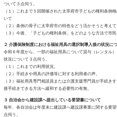
ついて３点伺う。
（１）これまで５回開催された太宰府市子どもの権利条例検
いて
（２）条例の骨子に太宰府市の特色をどう活かそうと考えて
（３）今後、「子どもの権利条例」をどのような方法で市民
２ 介護保険制度における福祉用具の選択制導入後の状況に
令和６年度から、一部の福祉用具について貸与（レンタル）
状況について３点伺う。
（１）これまでの利用状況。
（２）手続きや用具の評価等に対する利用者の声。
（３）福祉用具専門相談員または介護支援専門員が手続きす
接手続きできる方法へ緩和する必要性の有無。
３ 自治会から建設課へ提出している要望書について
毎年、各自治会は年度末に建設課へ建設課事業に関する要望
点伺う。