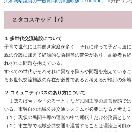
久和満晴議員の一般質問の録画映像（Youtube）
＜外部リン
2.タコスキッド【7】
１ 多世代交流施設について
子育て世代には共働き家庭が多く、それに伴って子ども達に
親の介護に加えて経済的な負担等の苦労があり、高齢者も経
れぞれに問題を抱えている。
すべての世代がそれぞれに異なる悩みや問題を抱えているこ
る多世代交流施設の存在が必要であると考えるが検討の余地
２ コミュニティバスのあり方について
「まほろば号」や「のるーと」など民間主導の運営形態では
いる。市独自の地域公共交通システムが必要になると考え３
（１）現状の民間主導の運営の中で運転士だけ公務員として
（２）市主導で地域公共交通を運営することは理論上可能か