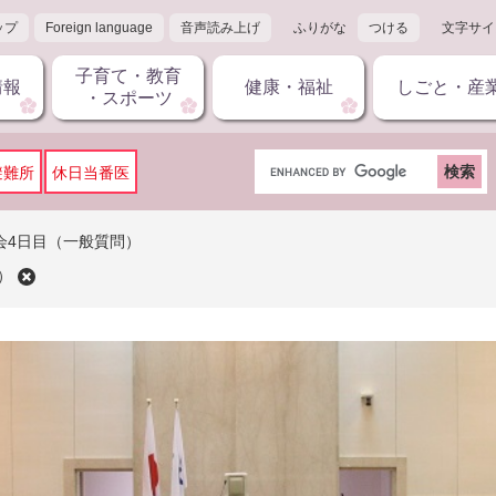
ップ
Foreign language
音声読み上げ
ふりがな
つける
文字サイ
子育て・教育
情報
健康・福祉
しごと・産
・スポーツ
G
避難所
休日当番医
o
o
g
会4日目（一般質問）
l
）
e
カ
ス
タ
ム
検
索