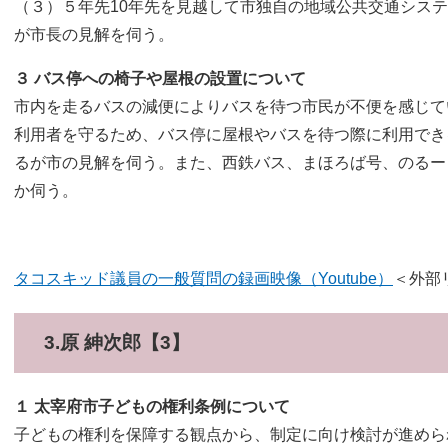
（３）５年先10年先を見越して市独自の地域公共交通シス
が市長の見解を伺う。
３ バス停への椅子や屋根の設置について
市内を走るバスの減便によりバスを待つ市民が不便を感じて
利用者を守るため、バス停に屋根やバスを待つ際に利用でき
るが市の見解を伺う。また、西鉄バス、まほろば号、のるー
か伺う。​
タコスキッド議員の一般質問の録画映像（Youtube）​​​​​​​​​​
＜外部
3.原 紳次郎【3】
１ 太宰府市子どもの権利条例について
子どもの権利を保障する観点から、制定に向け検討が進めら