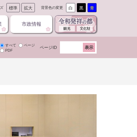
ズ
標準
拡大
背景色の変更
白
黒
青
業
市政情報
すべて
ページ
ページID
PDF