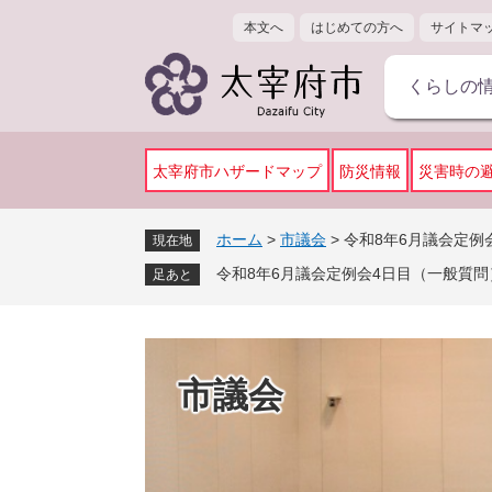
ペ
メ
本文へ
はじめての方へ
サイトマ
ー
ニ
ジ
ュ
くらしの
の
ー
先
を
頭
飛
で
ば
太宰府市ハザードマップ
防災情報
災害時の
す
し
。
て
ホーム
>
市議会
>
令和8年6月議会定例
現在地
本
令和8年6月議会定例会4日目（一般質問
文
足あと
へ
市議会