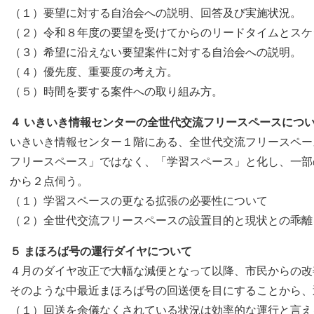
（１）要望に対する自治会への説明、回答及び実施状況。
（２）令和８年度の要望を受けてからのリードタイムとスケ
（３）希望に沿えない要望案件に対する自治会への説明。
（４）優先度、重要度の考え方。
（５）時間を要する案件への取り組み方。
４ いきいき情報センターの全世代交流フリースペースにつ
いきいき情報センター１階にある、全世代交流フリースペー
フリースペース」ではなく、「学習スペース」と化し、一部
から２点伺う。
（１）学習スペースの更なる拡張の必要性について
（２）全世代交流フリースペースの設置目的と現状との乖離
５ まほろば号の運行ダイヤについて
４月のダイヤ改正で大幅な減便となって以降、市民からの改
そのような中最近まほろば号の回送便を目にすることから、
（１）回送を余儀なくされている状況は効率的な運行と言え