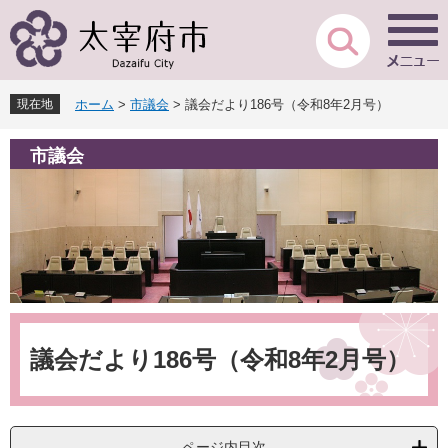
ペ
メ
ー
ニ
ジ
ュ
の
ー
先
を
現在地
ホーム
>
市議会
>
議会だより186号（令和8年2月号）
頭
飛
で
ば
市議会
す
し
。
て
本
文
へ
本
文
議会だより186号（令和8年2月号）
ページ内目次