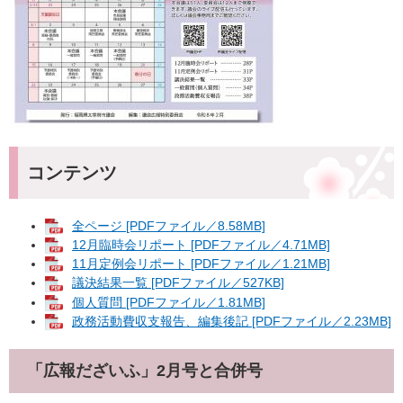
コンテンツ
全ページ [PDFファイル／8.58MB]
12月臨時会リポート [PDFファイル／4.71MB]
11月定例会リポート [PDFファイル／1.21MB]
議決結果一覧 [PDFファイル／527KB]
個人質問 [PDFファイル／1.81MB]
政務活動費収支報告、編集後記 [PDFファイル／2.23MB]
「広報だざいふ」2月号と合併号