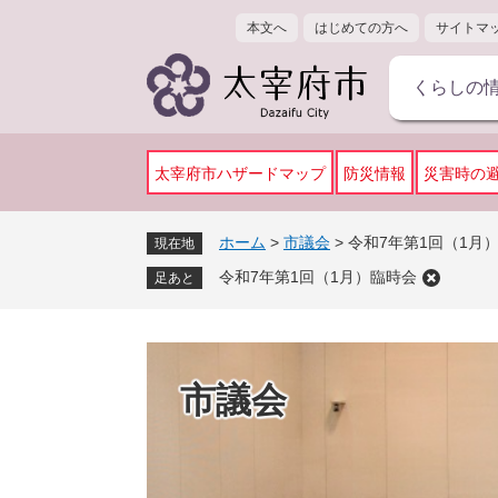
ペ
メ
本文へ
はじめての方へ
サイトマ
ー
ニ
ジ
ュ
くらしの
の
ー
先
を
頭
飛
で
ば
太宰府市ハザードマップ
防災情報
災害時の
す
し
。
て
ホーム
>
市議会
>
令和7年第1回（1月
現在地
本
令和7年第1回（1月）臨時会
文
足あと
へ
市議会