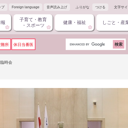
ップ
Foreign language
音声読み上げ
ふりがな
つける
文字サイ
子育て・教育
情報
健康・福祉
しごと・産
・スポーツ
G
避難所
休日当番医
o
o
g
）臨時会
l
e
カ
ス
タ
ム
検
索