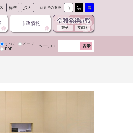
ズ
標準
拡大
背景色の変更
白
黒
青
業
市政情報
すべて
ページ
ページID
PDF