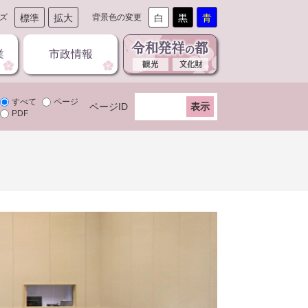
ズ
標準
拡大
背景色の変更
白
黒
青
業
市政情報
すべて
ページ
ページID
PDF