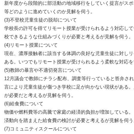
新年度から段階的に部活動の地域移行をしていく提言がスポ
等どのように進めていくのか見解を伺う。
(3)不登校児童生徒の脱却について
学校長の許可を得てリモート授業が受けられるよう対応して
校できるような仕組みづくりが必要と考えるが見解を伺う。
(4)リモート授業について
現在、濃厚接触者に該当する体調の良好な児童生徒に対しリ
ある。いつでもリモート授業が受けられるよう柔軟な対応を
(5)教師の暴言や不適切発言について
12月議会で教師にチラシ配布、調査等行っていると答弁さ
言により児童生徒が傷つき学校に足が向かない現状がある。
が必要だと考えるが見解を伺う。
(6)給食費について
物価や燃料費等の高騰で家庭の経済的負担が増加している。
済動向を踏まえた給食費の検討が必要と考えるが見解を伺う
(7)コミュニティスクールについて