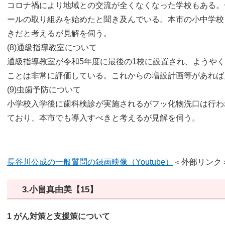
コロナ禍により地域との交流が全くなくなった学校もある。
ールの取り組みを始めたと聞き及んでいる。本市の小中学校
きだと考えるが見解を伺う。
(8)通級指導教室について
通級指導教室が令和5年度に最後の1校に設置され、ようや
ことは非常に評価している。これからの増設計画等があれば
(9)虫歯予防について
小学校入学後に歯科検診が実施されるがフッ化物洗口は行わ
ており、本市でも導入すべきと考えるが見解を伺う。​
長谷川公成の一般質問の録画映像（Youtube）
＜外部リンク
3.小畠真由美【15】
1 がん対策と支援策について​