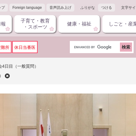
ップ
Foreign language
音声読み上げ
ふりがな
つける
文字サイ
子育て・教育
情報
健康・福祉
しごと・産
・スポーツ
G
避難所
休日当番医
o
o
g
会4日目（一般質問）
l
）
e
カ
ス
タ
ム
検
索