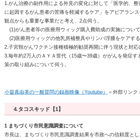
1.がん治療の副作用による外見の変化に対して「医学的、
に起因するがん患者の苦痛を軽減するケア」をアピアランス
観点からも重要な事業だと考え、2点伺う。
(1)がん患者等の医療用ウィッグ購入費助成の実施につい
(2)医療用ウィッグの他乳房補整具やリンパ浮腫をケアす
2.子宮頸がんワクチン接種積極的勧奨再開に伴う現状と対応
3.毎年約2万人のＡＹＡ世代（15歳〜39歳）ががんを発症
策の取り組みについて伺う。
小畠真由美の一般質問の録画映像（Youtube）​
＜外部リンク
4.タコスキッド【1】
1 まちづくり市民意識調査について
市長は、まちづくり市民意識調査結果を市政への信頼度とし