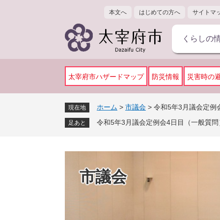
ペ
メ
本文へ
はじめての方へ
サイトマ
ー
ニ
ジ
ュ
くらしの
の
ー
先
を
頭
飛
で
ば
太宰府市ハザードマップ
防災情報
災害時の
す
し
。
て
ホーム
>
市議会
>
令和5年3月議会定例
現在地
本
令和5年3月議会定例会4日目（一般質問
文
足あと
へ
市議会