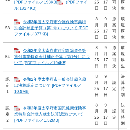
25
17
可
厚
[PDFファイル／193KB]
(PDFファイ
日
日
決
生
ル:192.4KB)
8
9
原
環
令和3年度太宰府市介護保険事業特
月
月
案
境
53
別会計補正予算（第1号）について [PDF
25
17
可
厚
ファイル／377KB]
日
日
決
生
8
9
原
環
令和3年度太宰府市住宅新築資金等
月
月
案
境
54
貸付事業特別会計補正予算（第1号）につ
25
17
可
厚
いて [PDFファイル／194KB]
日
日
決
生
8
9
決
認
令和2年度太宰府市一般会計歳入歳
月
月
認
算
定
出決算認定について [PDFファイル／
25
17
定
特
1
10.9MB]
日
日
別
8
9
決
認
令和2年度太宰府市国民健康保険事
月
月
認
算
定
業特別会計歳入歳出決算認定について
25
17
定
特
2
[PDFファイル／1.52MB]
日
日
別