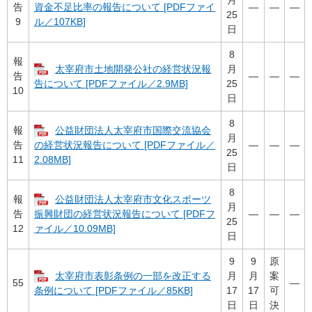
告
―
―
―
資金不足比率の報告について [PDFファイ
25
9
ル／107KB]
日
8
報
太宰府市土地開発公社の経営状況報
月
告
―
―
―
25
告について [PDFファイル／2.9MB]
10
日
8
報
公益財団法人太宰府市国際交流協会
月
告
―
―
―
の経営状況報告について [PDFファイル／
25
11
2.08MB]
日
8
報
公益財団法人太宰府市文化スポーツ
月
告
―
―
―
振興財団の経営状況報告について [PDFフ
25
12
ァイル／10.09MB]
日
9
9
原
太宰府市表彰条例の一部を改正する
月
月
案
55
―
17
17
可
条例について [PDFファイル／85KB]
日
日
決