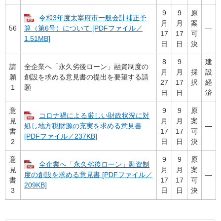
9
9
原
令和3年度太宰府市一般会計補正予
月
月
案
56
―
算（第6号）について [PDFファイル／
17
17
可
1.51MB]
日
日
決
8
9
建
請
全企業へ「永久劣後ローン」融資制度の
月
月
採
設
願
創設を求める意見書の提出を要望する請
27
17
択
経
1
願
日
日
済
意
9
9
原
コロナ禍による厳しい財政状況に対
見
月
月
案
―
処し地方税財源の充実を求める意見書
書
17
17
可
[PDFファイル／237KB]
2
日
日
決
意
9
9
原
全企業へ「永久劣後ローン」融資制
見
月
月
案
―
度の創設を求める意見書 [PDFファイル／
書
17
17
可
209KB]
3
日
日
決