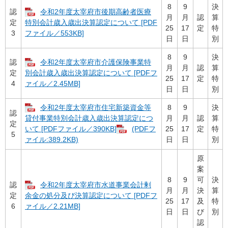
8
9
決
認
令和2年度太宰府市後期高齢者医療
月
月
認
算
定
特別会計歳入歳出決算認定について [PDF
25
17
定
特
3
ファイル／553KB]
日
日
別
8
9
決
認
令和2年度太宰府市介護保険事業特
月
月
認
算
定
別会計歳入歳出決算認定について [PDFフ
25
17
定
特
4
ァイル／2.45MB]
日
日
別
令和2年度太宰府市住宅新築資金等
8
9
決
認
月
月
認
算
貸付事業特別会計歳入歳出決算認定につ
定
25
17
定
特
いて [PDFファイル／390KB]
(PDFフ
5
日
日
別
ァイル:389.2KB)
原
案
8
9
可
決
認
令和2年度太宰府市水道事業会計剰
月
月
決
算
定
余金の処分及び決算認定について [PDFフ
25
17
及
特
6
ァイル／2.21MB]
日
日
び
別
認