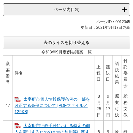
ページ内目次
ページID：0012045
更新日：2021年9月17日更新
表のサイズを切り替える
令和3年9月定例会議案一覧
付
議
議
上
議
託
案
決
件名
程
決
委
番
結
日
日
員
号
果
会
8
9
原
総
太宰府市個人情報保護条例の一部を
月
月
案
務
47
改正する条例について [PDFファイル／
25
17
可
文
129KB]
日
日
決
教
太宰府市行政手続における特定の個
8
9
原
総
人を識別するための番号の利用等に関す