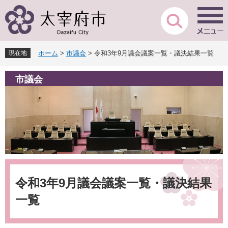
ペ
メ
ー
ニ
ジ
ュ
の
ー
先
を
現在地
ホーム
>
市議会
>
令和3年9月議会議案一覧・議決結果一覧
頭
飛
で
ば
市議会
す
し
。
て
本
文
へ
本
文
令和3年9月議会議案一覧・議決結果
一覧