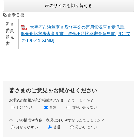
表のサイズを切り替える
監査意見書
監査
太宰府市決算審査及び基金の運用状況審査意見書、
委員
健全化比率審査意見書、資金不足比率審査意見書 [PDFフ
意見
ァイル／9.51MB]
書
皆さまのご意見をお聞かせください
お求めの情報が充分掲載されてましたでしょうか？
十分だった
普通
情報が足りない
ページの構成や内容、表現は分りやすかったでしょうか？
分かりやすい
普通
分かりにくい