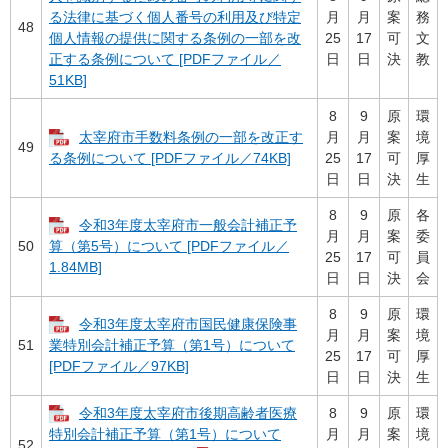
月
月
案
務
る法律に基づく個人番号の利用及び特定
48
25
17
可
文
個人情報の提供に関する条例の一部を改
日
日
決
教
正する条例について [PDFファイル／
51KB]
8
9
原
環
太宰府市手数料条例の一部を改正す
月
月
案
境
49
25
17
可
厚
る条例について [PDFファイル／74KB]
日
日
決
生
8
9
原
各
令和3年度太宰府市一般会計補正予
月
月
案
委
50
算（第5号）について [PDFファイル／
25
17
可
員
1.84MB]
日
日
決
会
8
9
原
環
令和3年度太宰府市国民健康保険事
月
月
案
境
51
業特別会計補正予算（第1号）について
25
17
可
厚
[PDFファイル／97KB]
日
日
決
生
令和3年度太宰府市後期高齢者医療
8
9
原
環
月
月
案
境
特別会計補正予算（第1号）について
52