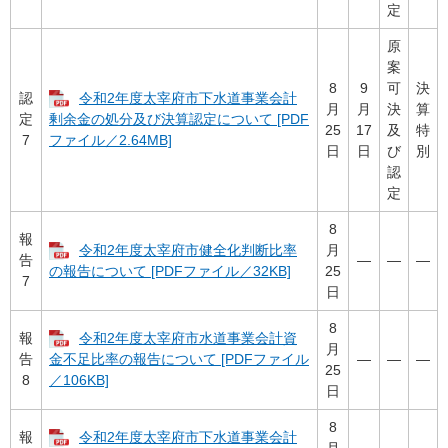
定
原
案
8
9
可
決
認
令和2年度太宰府市下水道事業会計
月
月
決
算
定
剰余金の処分及び決算認定について [PDF
25
17
及
特
7
ファイル／2.64MB]
日
日
び
別
認
定
8
報
令和2年度太宰府市健全化判断比率
月
告
―
―
―
25
の報告について [PDFファイル／32KB]
7
日
8
報
令和2年度太宰府市水道事業会計資
月
告
―
―
―
金不足比率の報告について [PDFファイル
25
8
／106KB]
日
8
報
令和2年度太宰府市下水道事業会計
月