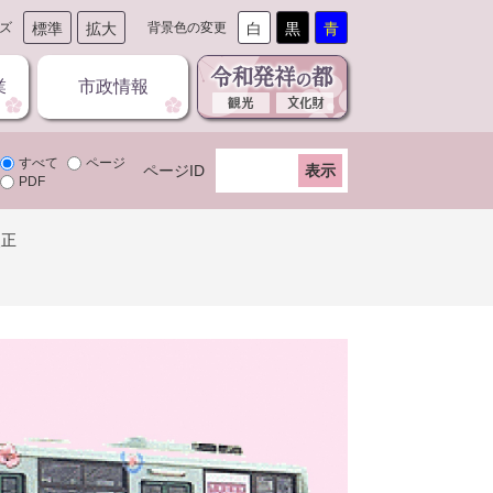
ズ
標準
拡大
背景色の変更
白
黒
青
業
市政情報
すべて
ページ
ページID
PDF
改正