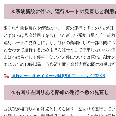
3.系統新設に伴い、運行ルートの見直しと利用
限られた乗務員数や便数の中、一度の運行で多くの方の移動
とまほろば号高雄回りを合わせた新しい系統（星ヶ丘・高雄
運行ルートの見直しにより、既存の高雄回りの一部区間につ
と合わせて運行するためまほろば号として停車しないバス停
まほろば号として停車しないバス停については概ね、AIオ
まれるため10時以降、五条駅方面と高雄方面の間の移動は
運行ルート変更イメージ図 [PDFファイル／232KB]
4.右回り左回りある路線の運行本数の見直し
西鉄都府楼前駅を起終点として右回り、左回りで運行してい