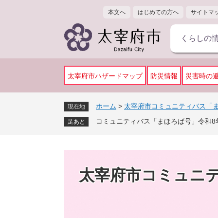
ペ
メ
本文へ
はじめての方へ
サイトマ
ー
ニ
ジ
ュ
くらしの
の
ー
先
を
頭
飛
で
ば
太宰府市ハザードマップ
防災情報
災害時の
す
し
。
て
ホーム
>
太宰府市コミュニティバス「
現在地
本
コミュニティバス「まほろば号」令和8
文
足あと
へ
太宰府市コミュニ