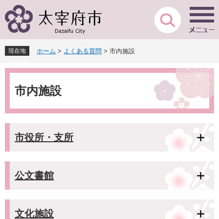
ペ
メ
ー
ニ
ジ
ュ
の
ー
先
を
現在地
ホーム
>
よくある質問
>
市内施設
頭
飛
で
ば
本
す
し
文
。
て
市内施設
本
文
へ
市役所・支所
公文書館
文化施設