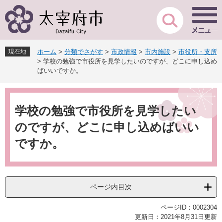
ペ
メ
ー
ニ
ジ
ュ
の
ー
先
を
現在地
ホーム
>
分類でさがす
>
市政情報
>
市内施設
>
市役所・支所
頭
飛
>
学校の勉強で市役所を見学したいのですが、どこに申し込め
で
ば
ばいいですか。
す
し
。
て
本
本
文
学校の勉強で市役所を見学したい
文
へ
のですが、どこに申し込めばいい
ですか。
ページ内目次
ページID：0002304
更新日：2021年8月31日更新