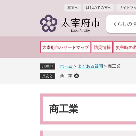
ペ
メ
本文へ
はじめての方へ
サイトマ
ー
ニ
ジ
ュ
くらしの
の
ー
先
を
頭
飛
で
ば
太宰府市ハザードマップ
防災情報
災害時の
す
し
。
て
ホーム
>
よくある質問
>
商工業
現在地
本
商工業
文
足あと
へ
本
文
商工業