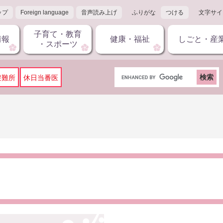
ップ
Foreign language
音声読み上げ
ふりがな
つける
文字サイ
子育て・教育
情報
健康・福祉
しごと・産
・スポーツ
G
避難所
休日当番医
o
o
g
l
e
カ
ス
タ
ム
検
索