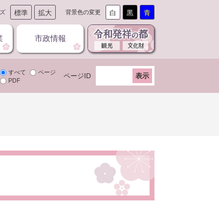
ズ
標準
拡大
背景色の変更
白
黒
青
業
市政情報
すべて
ページ
ページID
PDF