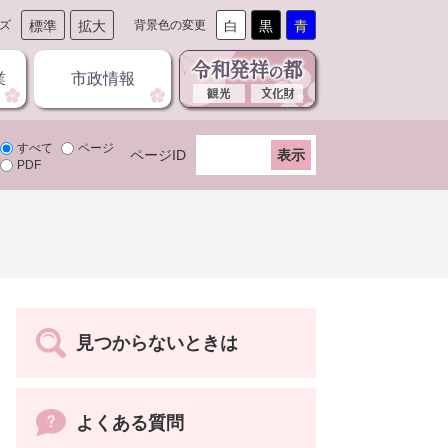
ズ
標準
拡大
背景色の変更
白
黒
青
業
市政情報
すべて
ページ
ページID
PDF
見つからないときは
よくある質問