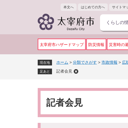
ペ
メ
本文へ
はじめての方へ
サイトマ
ー
ニ
ジ
ュ
くらしの
の
ー
先
を
頭
飛
で
ば
太宰府市ハザードマップ
防災情報
災害時の
す
し
。
て
ホーム
>
分類でさがす
>
市政情報
>
広
現在地
本
記者会見
文
足あと
へ
本
文
記者会見