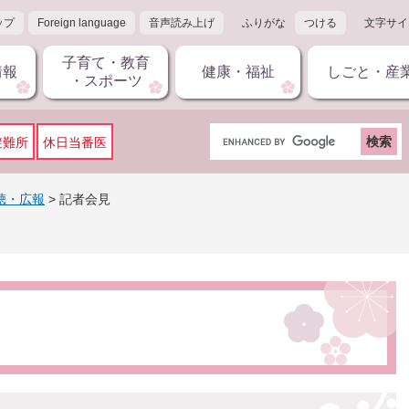
ップ
Foreign language
音声読み上げ
ふりがな
つける
文字サイ
子育て・教育
情報
健康・福祉
しごと・産
・スポーツ
G
避難所
休日当番医
o
o
g
聴・広報
>
記者会見
l
e
カ
ス
タ
ム
検
索