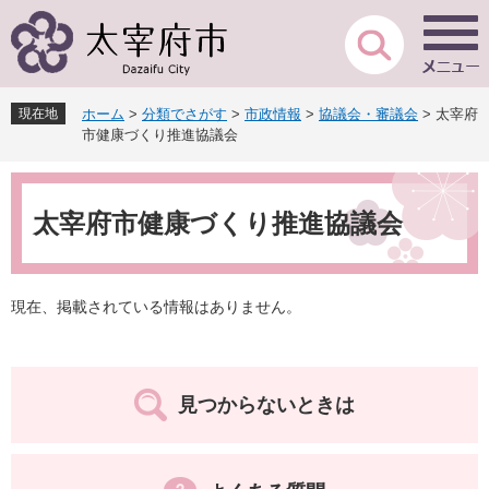
ペ
メ
ー
ニ
ジ
ュ
の
ー
先
を
現在地
ホーム
>
分類でさがす
>
市政情報
>
協議会・審議会
>
太宰府
頭
飛
市健康づくり推進協議会
で
ば
す
し
本
。
て
文
本
太宰府市健康づくり推進協議会
文
へ
現在、掲載されている情報はありません。
見つからないときは