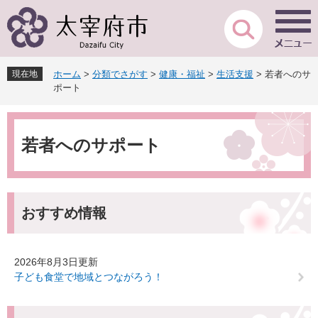
ペ
メ
ー
ニ
ジ
ュ
の
ー
先
を
現在地
ホーム
>
分類でさがす
>
健康・福祉
>
生活支援
>
若者へのサ
頭
飛
ポート
で
ば
す
し
本
。
て
文
本
若者へのサポート
文
へ
おすすめ情報
2026年8月3日更新
子ども食堂で地域とつながろう！