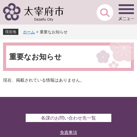
ペ
メ
ー
ニ
ジ
ュ
の
ー
先
を
現在地
ホーム
>
重要なお知らせ
頭
飛
で
ば
本
す
し
文
。
て
重要なお知らせ
本
文
へ
現在、掲載されている情報はありません。
各課のお問い合わせ先一覧
免責事項