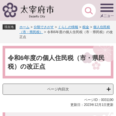
ペ
メ
ー
ニ
ジ
ュ
の
ー
先
を
現在地
ホーム
>
分類でさがす
>
くらしの情報
>
税金
>
個人住民税
頭
飛
（市・県民税）
>
令和6年度の個人住民税（市・県民税）の改
で
ば
正点
す
し
。
て
本
本
文
令和6年度の個人住民税（市・県民
文
へ
税）の改正点
ページ内目次
ページID：0031190
更新日：2023年12月1日更新