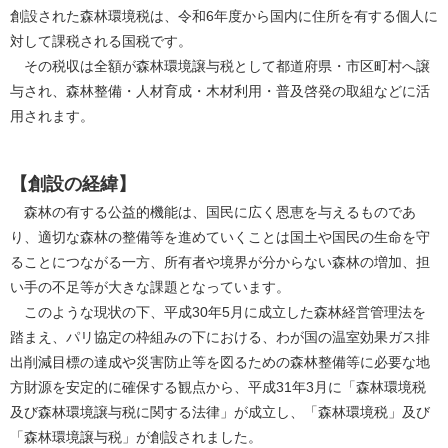
創設された森林環境税は、令和6年度から国内に住所を有する個人に
対して課税される国税です。
その税収は全額が森林環境譲与税として都道府県・市区町村へ譲
与され、森林整備・人材育成・木材利用・普及啓発の取組などに活
用されます。
【創設の経緯】
森林の有する公益的機能は、国民に広く恩恵を与えるものであ
り、適切な森林の整備等を進めていくことは国土や国民の生命を守
ることにつながる一方、所有者や境界が分からない森林の増加、担
い手の不足等が大きな課題となっています。
このような現状の下、平成30年5月に成立した森林経営管理法を
踏まえ、パリ協定の枠組みの下における、わが国の温室効果ガス排
出削減目標の達成や災害防止等を図るための森林整備等に必要な地
方財源を安定的に確保する観点から、平成31年3月に「森林環境税
及び森林環境譲与税に関する法律」が成立し、「森林環境税」及び
「森林環境譲与税」が創設されました。