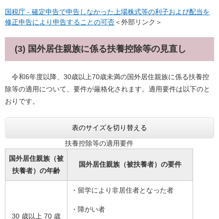
国税庁 - 確定申告で申告しなかった上場株式等の利子および配当を
修正申告により申告することの可否
＜外部リンク＞
(3) 国外居住親族に係る扶養控除等の見直し
令和6年度以降、30歳以上70歳未満の国外居住親族に係る扶養控
除等の適用について、要件が厳格化されます。適用要件は以下のと
おりです。
表のサイズを切り替える
扶養控除等の適用要件
国外居住親族（被
国外居住親族（被扶養者）の
要件
扶養者）の年齢
・留学により非居住者となった者
・障がい者
30 歳以上 70 歳