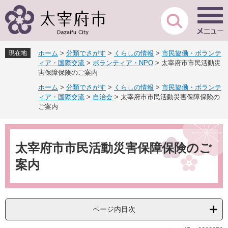
ペ
メ
ー
ニ
ジ
ュ
の
ー
先
を
現在地
ホーム
>
分類でさがす
>
くらしの情報
>
市民協働・ボランテ
頭
飛
ィア・国際交流
>
ボランティア・NPO
>
太宰府市市民活動災
で
ば
害保障保険のご案内
す
し
ホーム
>
分類でさがす
>
くらしの情報
>
市民協働・ボランテ
。
て
ィア・国際交流
>
自治会
>
太宰府市市民活動災害保障保険の
本
ご案内
文
へ
本
文
太宰府市市民活動災害保障保険のご
案内
ページ内目次