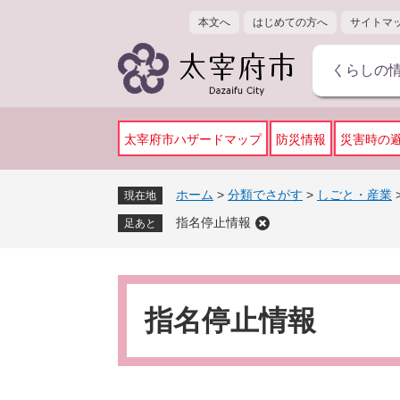
ペ
メ
本文へ
はじめての方へ
サイトマ
ー
ニ
ジ
ュ
くらしの
の
ー
先
を
頭
飛
で
ば
太宰府市ハザードマップ
防災情報
災害時の
す
し
。
て
ホーム
>
分類でさがす
>
しごと・産業
現在地
本
指名停止情報
文
足あと
へ
本
文
指名停止情報