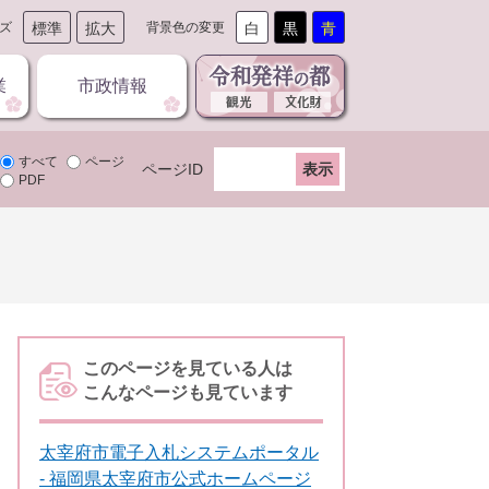
ズ
標準
拡大
背景色の変更
白
黒
青
業
市政情報
すべて
ページ
ページID
PDF
このページを見ている人は
こんなページも見ています
太宰府市電子入札システムポータル
- 福岡県太宰府市公式ホームページ