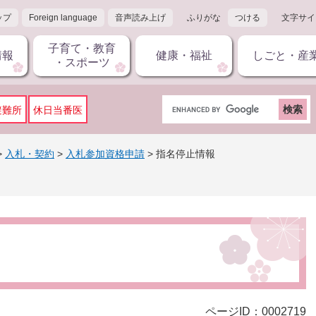
ップ
Foreign language
音声読み上げ
ふりがな
つける
文字サイ
子育て・教育
情報
健康・福祉
しごと・産
・スポーツ
G
避難所
休日当番医
o
o
g
>
入札・契約
>
入札参加資格申請
>
指名停止情報
l
e
カ
ス
タ
ム
検
索
ページID：0002719