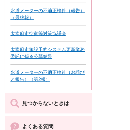
水道メーターの不適正検針（報告）
（最終報）
太宰府市空家等対策協議会
太宰府市施設予約システム更新業務
委託に係る公募結果
水道メーターの不適正検針（お詫び
と報告）（第2報）
見つからないときは
よくある質問