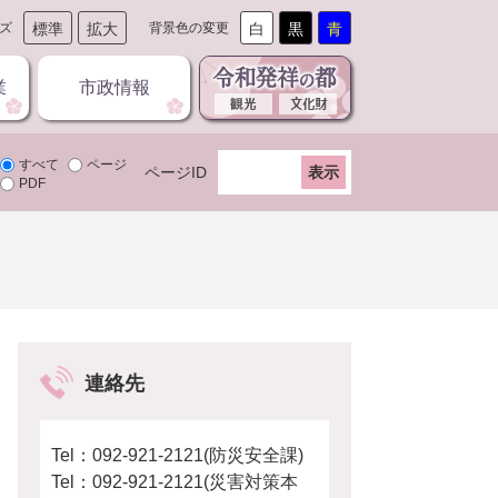
ズ
標準
拡大
背景色の変更
白
黒
青
業
市政情報
すべて
ページ
ページID
PDF
連絡先
Tel：092-921-2121
防災安全課
Tel：092-921-2121
災害対策本