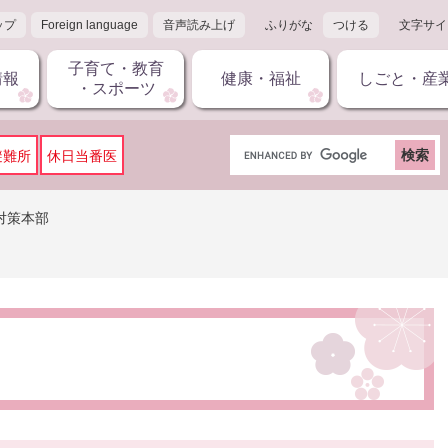
ップ
Foreign language
音声読み上げ
ふりがな
つける
文字サイ
子育て・教育
情報
健康・福祉
しごと・産
・スポーツ
G
避難所
休日当番医
o
o
g
対策本部
l
e
カ
ス
タ
ム
検
索