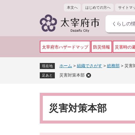
ペ
メ
本文へ
はじめての方へ
サイトマ
ー
ニ
ジ
ュ
くらしの
の
ー
先
を
頭
飛
で
ば
太宰府市ハザードマップ
防災情報
災害時の
す
し
。
て
ホーム
>
組織でさがす
>
総務部
>
災害
現在地
本
災害対策本部
文
足あと
へ
本
文
災害対策本部