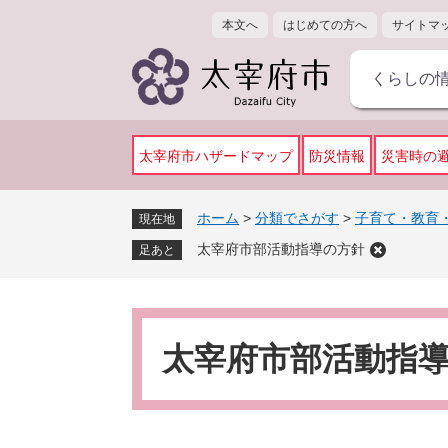
ペ
メ
本文へ
はじめての方へ
サイトマ
ー
ニ
ジ
ュ
くらしの
の
ー
先
を
頭
飛
で
ば
太宰府市ハザードマップ
防災情報
災害時の
す
し
。
て
ホーム
>
分類でさがす
>
子育て・教育
現在地
本
太宰府市部活動指導の方針
文
足あと
へ
本
文
太宰府市部活動指