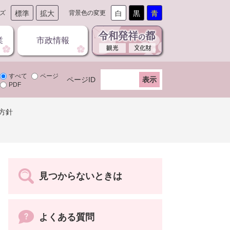
ズ
標準
拡大
背景色の変更
白
黒
青
業
市政情報
すべて
ページ
ページID
PDF
方針
見つからないときは
よくある質問