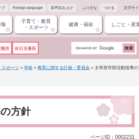
ップ
Foreign language
音声読み上げ
ふりがな
つける
文字サイ
子育て・教育
情報
健康・福祉
しごと・産
・スポーツ
G
避難所
休日当番医
o
o
g
・スポーツ
>
学校
>
教育に関する計画・委員会
>
太宰府市部活動指導の
l
e
カ
ス
タ
ム
導の方針
検
索
ページID：0002231