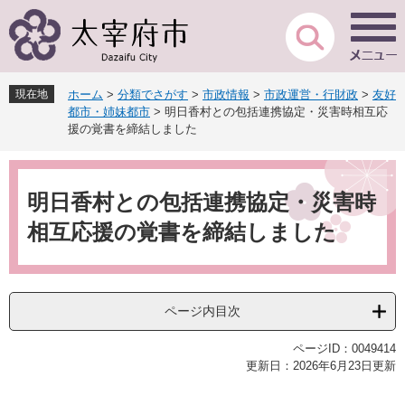
ペ
メ
ー
ニ
ジ
ュ
の
ー
先
を
現在地
ホーム
>
分類でさがす
>
市政情報
>
市政運営・行財政
>
友好
頭
飛
都市・姉妹都市
>
明日香村との包括連携協定・災害時相互応
で
ば
援の覚書を締結しました
す
し
。
て
本
本
文
明日香村との包括連携協定・災害時
文
へ
相互応援の覚書を締結しました
ページ内目次
ページID：0049414
更新日：2026年6月23日更新