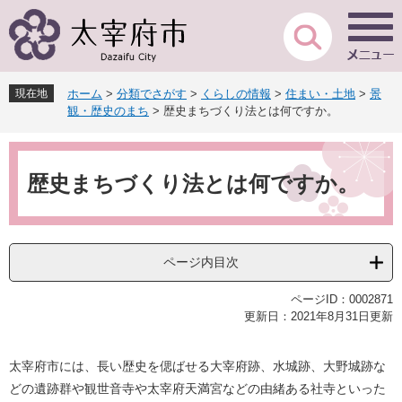
ペ
メ
ー
ニ
ジ
ュ
の
ー
先
を
現在地
ホーム
>
分類でさがす
>
くらしの情報
>
住まい・土地
>
景
頭
飛
観・歴史のまち
>
歴史まちづくり法とは何ですか。
で
ば
す
し
本
。
て
文
本
歴史まちづくり法とは何ですか。
文
へ
ページ内目次
ページID：0002871
更新日：2021年8月31日更新
太宰府市には、長い歴史を偲ばせる大宰府跡、水城跡、大野城跡な
どの遺跡群や観世音寺や太宰府天満宮などの由緒ある社寺といった