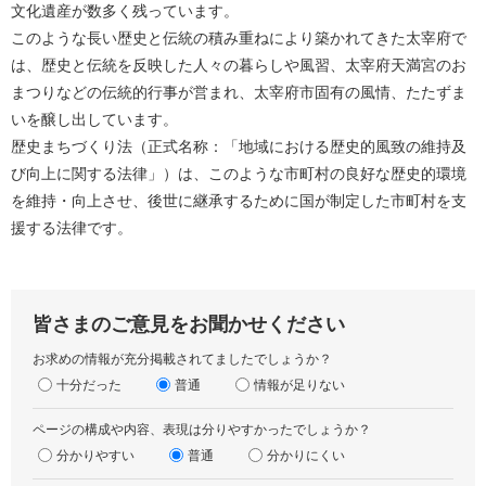
文化遺産が数多く残っています。
このような長い歴史と伝統の積み重ねにより築かれてきた太宰府で
は、歴史と伝統を反映した人々の暮らしや風習、太宰府天満宮のお
まつりなどの伝統的行事が営まれ、太宰府市固有の風情、たたずま
いを醸し出しています。
歴史まちづくり法（正式名称：「地域における歴史的風致の維持及
び向上に関する法律」）は、このような市町村の良好な歴史的環境
を維持・向上させ、後世に継承するために国が制定した市町村を支
援する法律です。
皆さまのご意見をお聞かせください
お求めの情報が充分掲載されてましたでしょうか？
十分だった
普通
情報が足りない
ページの構成や内容、表現は分りやすかったでしょうか？
分かりやすい
普通
分かりにくい