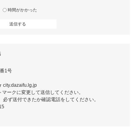
時間がかかった
先
番1号
ty.dazaifu.lg.jp
ットマークに変更して送信してください。
は、必ず送付できたか確認電話をしてください。
15