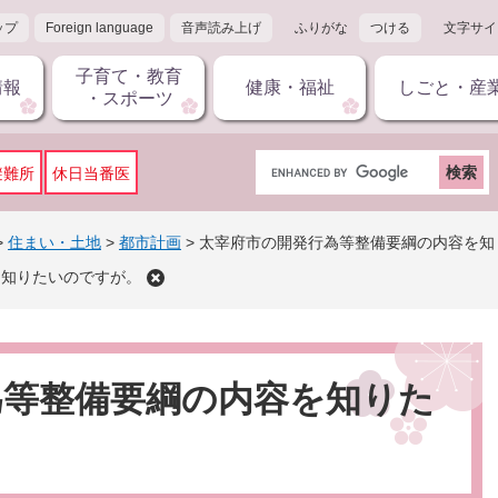
ップ
Foreign language
音声読み上げ
ふりがな
つける
文字サイ
子育て・教育
情報
健康・福祉
しごと・産
・スポーツ
G
避難所
休日当番医
o
o
g
>
住まい・土地
>
都市計画
>
太宰府市の開発行為等整備要綱の内容を知
l
を知りたいのですが。
e
カ
ス
タ
ム
為等整備要綱の内容を知りた
検
索