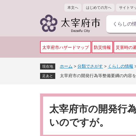
ペ
メ
本文へ
はじめての方へ
サイトマ
ー
ニ
ジ
ュ
くらしの
の
ー
先
を
頭
飛
で
ば
太宰府市ハザードマップ
防災情報
災害時の
す
し
。
て
ホーム
>
分類でさがす
>
くらしの情報
現在地
本
太宰府市の開発行為等整備要綱の内容
文
足あと
へ
本
文
太宰府市の開発行
いのですが。