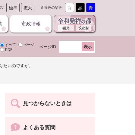
ズ
標準
拡大
背景色の変更
白
黒
青
業
市政情報
すべて
ページ
ページID
PDF
りたいのですが。
見つからないときは
よくある質問