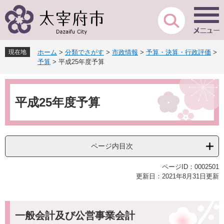
ペ
メ
ー
ニ
ジ
ュ
の
ー
先
を
現在地
ホーム
>
分類でさがす
>
市政情報
>
予算・決算・行政評価
>
頭
飛
予算
>
平成25年度予算
で
ば
す
し
本
。
て
文
本
平成25年度予算
文
へ
ページ内目次
ページID：0002501
更新日：2021年8月31日更新
一般会計及び公営事業会計