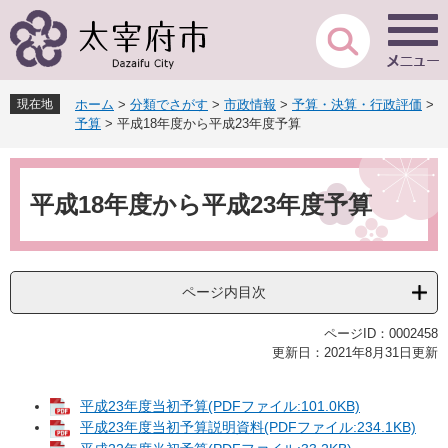
ペ
メ
ー
ニ
ジ
ュ
の
ー
先
を
現在地
ホーム
>
分類でさがす
>
市政情報
>
予算・決算・行政評価
>
頭
飛
予算
>
平成18年度から平成23年度予算
で
ば
す
し
本
。
て
文
本
平成18年度から平成23年度予算
文
へ
ページ内目次
ページID：0002458
更新日：2021年8月31日更新
平成23年度当初予算(PDFファイル:101.0KB)
平成23年度当初予算説明資料(PDFファイル:234.1KB)