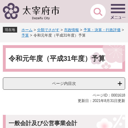
ペ
メ
ー
ニ
ジ
ュ
の
ー
先
を
現在地
ホーム
>
分類でさがす
>
市政情報
>
予算・決算・行政評価
>
頭
飛
予算
>
令和元年度（平成31年度）予算
で
ば
す
し
本
。
て
文
本
令和元年度（平成31年度）予算
文
へ
ページ内目次
ページID：0001618
更新日：2021年8月31日更新
一般会計及び公営事業会計