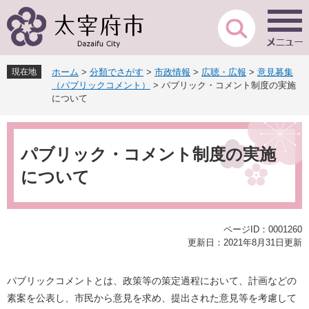
ペ
メ
ー
ニ
ジ
ュ
の
ー
先
を
現在地
ホーム
>
分類でさがす
>
市政情報
>
広聴・広報
>
意見募集
頭
飛
（パブリックコメント）
>
パブリック・コメント制度の実施
で
ば
について
す
し
。
て
本
本
文
パブリック・コメント制度の実施
文
へ
について
ページID：0001260
更新日：2021年8月31日更新
パブリックコメントとは、政策等の策定過程において、計画などの
素案を公表し、市民から意見を求め、提出された意見等を考慮して