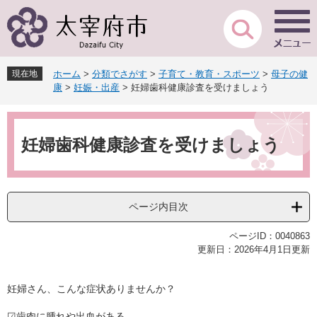
ペ
メ
ー
ニ
ジ
ュ
の
ー
先
を
現在地
ホーム
>
分類でさがす
>
子育て・教育・スポーツ
>
母子の健
頭
飛
康
>
妊娠・出産
>
妊婦歯科健康診査を受けましょう
で
ば
す
し
本
。
て
文
本
妊婦歯科健康診査を受けましょう
文
へ
ページ内目次
ページID：0040863
更新日：2026年4月1日更新
妊婦さん、こんな症状ありませんか？
☑歯肉に腫れや出血がある