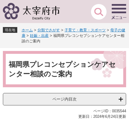
ペ
メ
ー
ニ
ジ
ュ
の
ー
先
を
現在地
ホーム
>
分類でさがす
>
子育て・教育・スポーツ
>
母子の健
頭
飛
康
>
妊娠・出産
>
福岡県プレコンセプションケアセンター相
で
ば
談のご案内
す
し
。
て
本
本
文
福岡県プレコンセプションケアセ
文
へ
ンター相談のご案内
ページ内目次
ページID：0035544
更新日：2024年6月24日更新