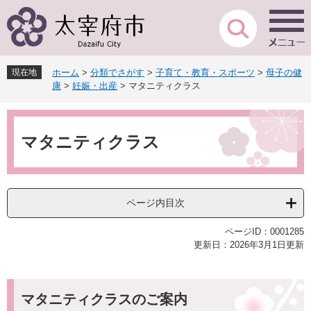
ペ
メ
ー
ニ
ジ
ュ
の
ー
先
を
現在地
ホーム
>
分類でさがす
>
子育て・教育・スポーツ
>
母子の健
頭
飛
康
>
妊娠・出産
>
マタニティクラス
で
ば
す
し
本
。
て
文
本
マタニティクラス
文
へ
ページ内目次
ページID：0001285
更新日：2026年3月1日更新
マタニティクラスのご案内