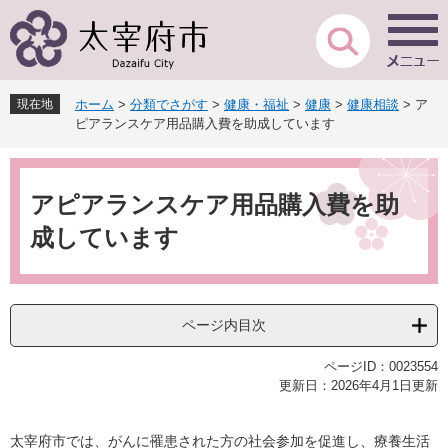
ペ
メ
ー
ニ
ジ
ュ
の
ー
先
を
現在地
ホーム
>
分類でさがす
>
健康・福祉
>
健康
>
健康相談
>
ア
頭
飛
ピアランスケア用品購入費を助成しています
で
ば
す
し
本
。
て
文
本
アピアランスケア用品購入費を助
文
成しています
へ
ページ内目次
ページID：0023554
更新日：2026年4月1日更新
太宰府市では、がんに罹患された方の社会参加を促進し、療養生活