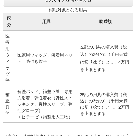
表のサイズを切り替える
補助対象となる用具
区
用具
助成額
分
医
療
左記の用具の購入費（税
用
込）の2分の1（千円未満
ウ
医療用ウィッグ、装着用ネッ
ィ
ト、毛付き帽子
は切り捨て）とし、4万円
ッ
を上限とする
グ
等
補整パッド、補整下着、専用
補
左記の用具の購入費（税
入浴着、弾性着衣（弾性スト
正
込）の2分の1（千円未満
ッキング、弾性スリーブ、弾
具
は切り捨て）とし、2万円
性グローブ）、
等
を上限とする
エピテーゼ（補整用人工物）