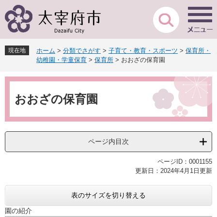
ペ
メ
ー
ニ
ジ
ュ
の
ー
先
を
現在地
ホーム
>
分類でさがす
>
子育て・教育・スポーツ
>
保育所・
頭
飛
幼稚園・学童保育
>
保育所
>
おおざの保育園
で
ば
す
し
本
。
て
文
本
おおざの保育園
文
へ
ページ内目次
ページID：0001155
更新日：2024年4月1日更新
表のサイズを切り替える
園の紹介