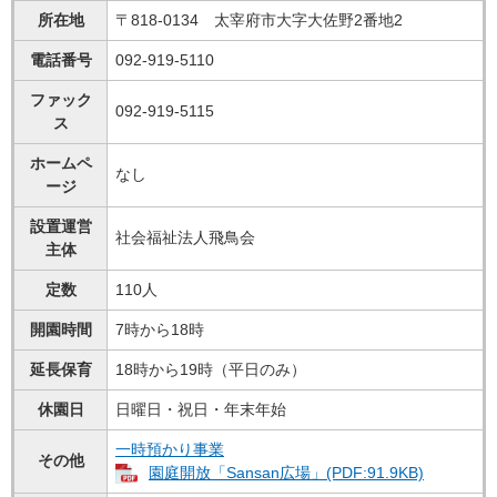
所在地
〒818-0134 太宰府市大字大佐野2番地2
電話番号
092-919-5110
ファック
092-919-5115
ス
ホームペ
なし
ージ
設置運営
社会福祉法人飛鳥会
主体
定数
110人
開園時間
7時から18時
延長保育
18時から19時（平日のみ）
休園日
日曜日・祝日・年末年始
一時預かり事業
その他
園庭開放「Sansan広場」(PDF:91.9KB)