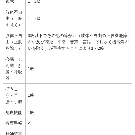
視覚
1、2級
肢体不自
由（上肢
1、2級
を除く）
肢体不自
3級以下でその他の障がい（肢体不自由の上肢機能障
由（上肢
がい及び聴覚・平衡・音声・言語・そしゃく機能障が
を除く）
いを除く）が重複することにより1・2級
心臓・じ
ん臓・肝
1級
臓・呼吸
器
ぼうこ
う・直
1級
腸・小腸
免疫機能
1級
療育手帳
A
精神障害