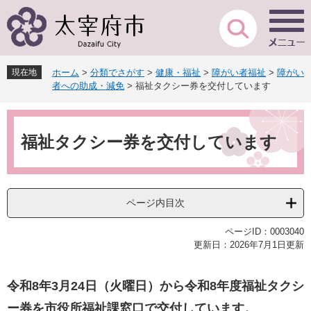
ペ
メ
ー
ニ
ジ
ュ
の
ー
先
を
現在地
ホーム
>
分類でさがす
>
健康・福祉
>
障がい者福祉
>
障がい
頭
飛
者への助成・減免
>
福祉タクシー券を交付しています
で
ば
す
し
本
。
て
文
本
福祉タクシー券を交付しています
文
へ
ページ内目次
ページID：0003040
更新日：2026年7月1日更新
令和8年3月24
日（火曜日）から令和8年度福祉タクシ
ー券を市役所福祉課窓口で交付しています。