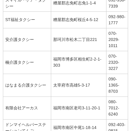
スマイル・ケア・タク
092-936-
糟屋郡志免町志免1-1-4
シー
7339
092-980-
ST福祉タクシー
糟屋郡志免町桜丘4-5-12
1777
070-
安介護タクシー
那珂川市松木二丁目221
2029-
1011
070-
福岡市博多区相生町2-2-1-
楠介護タクシー
2320-
303
3227
090-
はなまる介護タクシー
太宰府市高雄5-3-17
1365-
8703
080-
有限会社アーカス
福岡市南区老司3-11-20-1
7012-
6240
ドンマイヘルパーステ
092-403-
福岡市南区中尾1-18-14
ーションてんご
0815