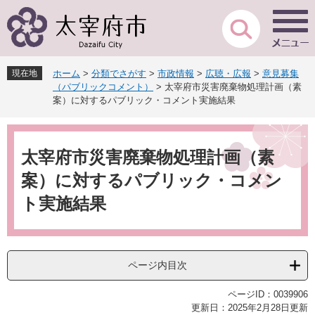
ペ
メ
ー
ニ
ジ
ュ
の
ー
先
を
現在地
ホーム
>
分類でさがす
>
市政情報
>
広聴・広報
>
意見募集
頭
飛
（パブリックコメント）
>
太宰府市災害廃棄物処理計画（素
で
ば
案）に対するパブリック・コメント実施結果
す
し
。
て
本
本
文
太宰府市災害廃棄物処理計画（素
文
へ
案）に対するパブリック・コメン
ト実施結果
ページ内目次
ページID：0039906
更新日：2025年2月28日更新