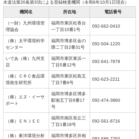
水道法第20条第3項による登録検査機関（令和6年10月1日現在）
機関名
所在地
電話番号
（一財）九州環境管
福岡市東区松香台
092-662-0410
理協会
一丁目10番1号
（株）太平環境科学
福岡市博多区金の
092-504-1220
センター
隈二丁目2番31号
いであ（株）九州支
福岡市東区東浜一
092-641-7878
店
丁目5番12号
（株）ＣＲＣ食品環
福岡市東区松島五
092-623-2211
境衛生研究所
丁目7番6号
福岡市博多区博多
（株）エヌ・イーサ
駅南五丁目8番17
092-474-3860
ポート
号
福岡市南区長丘三
（株）ＥＮＪＥＣ
092-561-8716
丁目1番18号
（株）東洋環境分析
福岡市博多区井相
092-588-7750