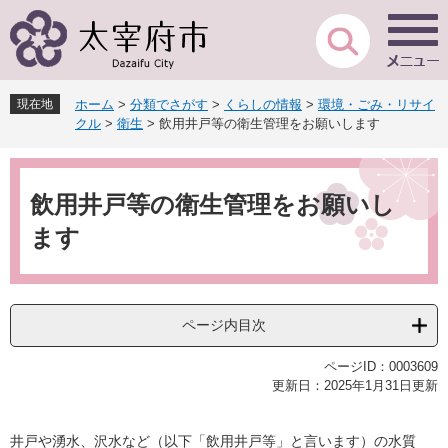
ペ
メ
ー
ニ
ジ
ュ
の
ー
先
を
現在地
ホーム
>
分類でさがす
>
くらしの情報
>
環境・ごみ・リサイ
頭
飛
クル
>
衛生
>
飲用井戸等の衛生管理をお願いします
で
ば
す
し
本
。
て
文
本
飲用井戸等の衛生管理をお願いし
文
ます
へ
ページ内目次
ページID：0003609
更新日：2025年1月31日更新
井戸や湧水、沢水など（以下「飲用井戸等」と言います）の水質