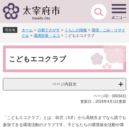
ペ
メ
ー
ニ
ジ
ュ
の
ー
先
を
現在地
ホーム
>
分類でさがす
>
くらしの情報
>
環境・ごみ・リサイ
頭
飛
クル
>
環境対策・エコ
>
こどもエコクラブ
で
ば
す
し
本
。
て
文
本
こどもエコクラブ
文
へ
ページ内目次
ページID：0003431
更新日：2024年4月1日更新
「こどもエコクラブ」とは、幼児（3才）から高校生までなら誰でも
参加できる環境活動のクラブです。子どもたちの環境保全活動や環