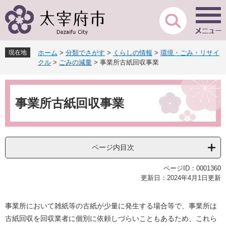
ペ
メ
ー
ニ
ジ
ュ
の
ー
先
を
現在地
ホーム
>
分類でさがす
>
くらしの情報
>
環境・ごみ・リサイ
頭
飛
クル
>
ごみの減量
>
事業所古紙回収事業
で
ば
す
し
本
。
て
文
本
事業所古紙回収事業
文
へ
ページ内目次
ページID：0001360
更新日：2024年4月1日更新
事業所において雑紙等の古紙が少量に発生する場合等で、事業所は
古紙回収を回収業者に個別に依頼しづらいこともあるため、これら