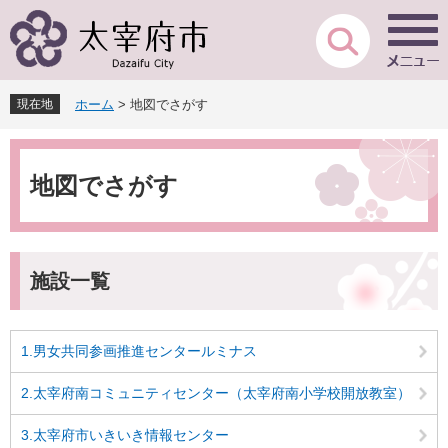
ペ
メ
ー
ニ
ジ
ュ
の
ー
先
を
現在地
ホーム
>
地図でさがす
頭
飛
で
ば
本
す
し
文
。
て
地図でさがす
本
文
へ
施設一覧
1.男女共同参画推進センタールミナス
2.太宰府南コミュニティセンター（太宰府南小学校開放教室）
3.太宰府市いきいき情報センター