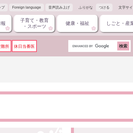
ップ
Foreign language
音声読み上げ
ふりがな
つける
文字サイ
子育て・教育
情報
健康・福祉
しごと・産
・スポーツ
G
避難所
休日当番医
o
o
g
l
e
カ
ス
タ
ム
検
索