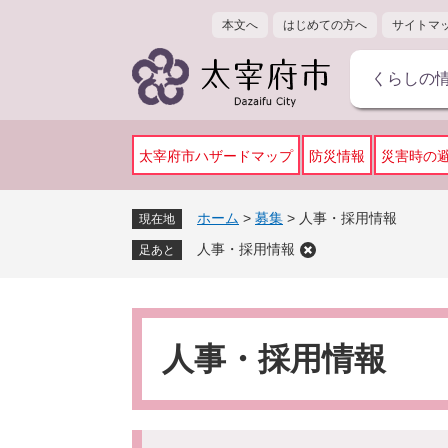
ペ
メ
本文へ
はじめての方へ
サイトマ
ー
ニ
ジ
ュ
くらしの
の
ー
先
を
頭
飛
で
ば
太宰府市ハザードマップ
防災情報
災害時の
す
し
。
て
ホーム
>
募集
>
人事・採用情報
現在地
本
人事・採用情報
文
足あと
へ
本
文
人事・採用情報