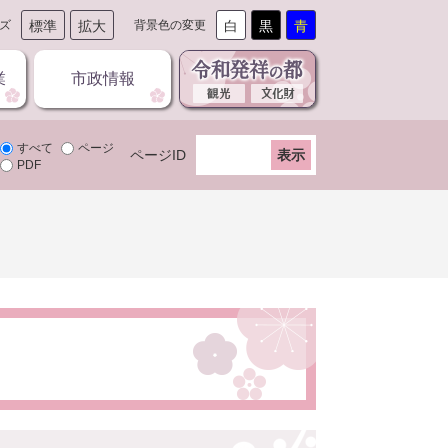
ズ
標準
拡大
背景色の変更
白
黒
青
業
市政情報
すべて
ページ
ページID
PDF