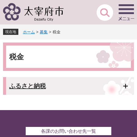
ペ
メ
ー
ニ
ジ
ュ
の
ー
先
を
現在地
ホーム
>
募集
>
税金
頭
飛
で
ば
本
す
し
文
。
て
税金
本
文
へ
ふるさと納税
各課のお問い合わせ先一覧