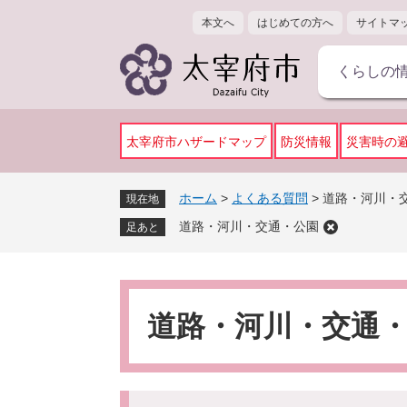
ペ
メ
本文へ
はじめての方へ
サイトマ
ー
ニ
ジ
ュ
くらしの
の
ー
先
を
頭
飛
で
ば
太宰府市ハザードマップ
防災情報
災害時の
す
し
。
て
ホーム
>
よくある質問
>
道路・河川・
現在地
本
道路・河川・交通・公園
文
足あと
へ
本
文
道路・河川・交通