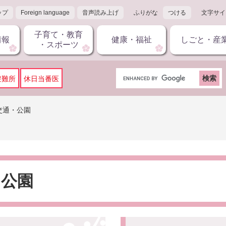
ップ
Foreign language
音声読み上げ
ふりがな
つける
文字サイ
子育て・教育
情報
健康・福祉
しごと・産
・スポーツ
G
避難所
休日当番医
o
o
g
交通・公園
l
e
カ
ス
タ
ム
・公園
検
索