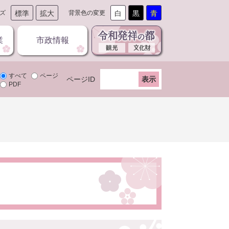
ズ
標準
拡大
背景色の変更
白
黒
青
業
市政情報
すべて
ページ
ページID
PDF