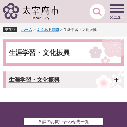
ペ
メ
ー
ニ
ジ
ュ
の
ー
先
を
現在地
ホーム
>
よくある質問
>
生涯学習・文化振興
頭
飛
で
ば
本
す
し
文
。
て
生涯学習・文化振興
本
文
へ
生涯学習・文化振興
各課のお問い合わせ先一覧