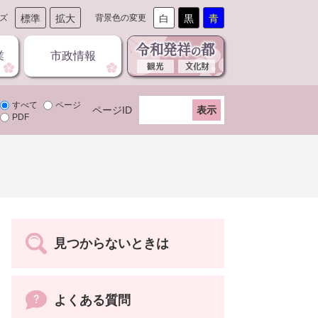
ズ
標準
拡大
背景色の変更
白
黒
青
業
市政情報
すべて
ページ
ページID
PDF
見つからないときは
よくある質問