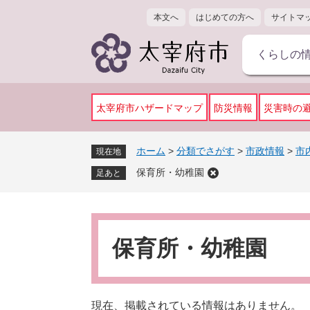
ペ
メ
本文へ
はじめての方へ
サイトマ
ー
ニ
ジ
ュ
くらしの
の
ー
先
を
頭
飛
で
ば
太宰府市ハザードマップ
防災情報
災害時の
す
し
。
て
ホーム
>
分類でさがす
>
市政情報
>
市
現在地
本
保育所・幼稚園
文
足あと
へ
本
文
保育所・幼稚園
現在、掲載されている情報はありません。