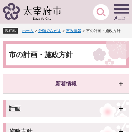
ペ
メ
ー
ニ
ジ
ュ
の
ー
先
を
現在地
ホーム
>
分類でさがす
>
市政情報
>
市の計画・施政方針
頭
飛
で
ば
本
す
し
文
。
て
市の計画・施政方針
本
文
へ
新着情報
計画
施政方針