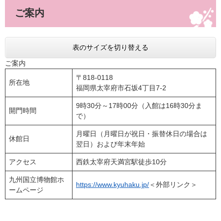
ご案内
表のサイズを切り替える
ご案内
〒818-0118
所在地
福岡県太宰府市石坂4丁目7-2
9時30分～17時00分（入館は16時30分ま
開門時間
で）
月曜日（月曜日が祝日・振替休日の場合は
休館日
翌日）および年末年始
アクセス
西鉄太宰府天満宮駅徒歩10分
九州国立博物館ホ
https://www.kyuhaku.jp/
＜外部リンク＞
ームページ