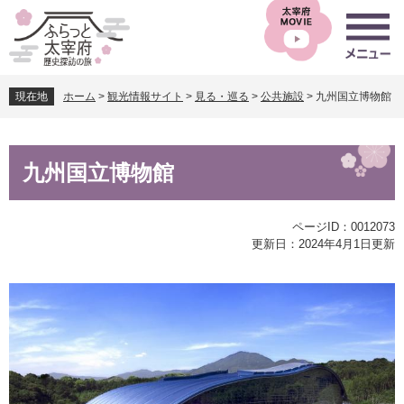
ペ
メ
ー
ニ
ジ
ュ
の
ー
先
を
現在地
ホーム
>
観光情報サイト
>
見る・巡る
>
公共施設
>
九州国立博物館
頭
飛
で
ば
す
し
本
。
て
九州国立博物館
文
本
文
へ
ページID：0012073
更新日：2024年4月1日更新