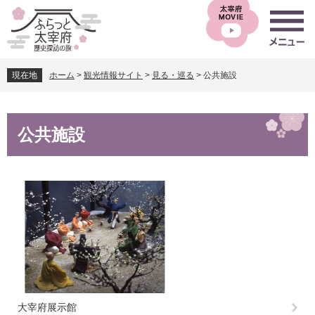
ペ
メ
ー
ニ
ジ
ュ
の
ー
先
を
現在地
ホーム
>
観光情報サイト
>
見る・巡る
>
公共施設
頭
飛
で
ば
す
し
本
。
て
公共施設
文
本
文
へ
大宰府展示館