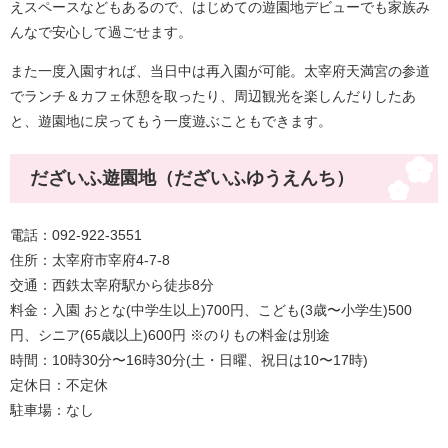
えスペースなどもあるので、はじめての遊園地デビューでも家族み
んなで安心して過ごせます。
また一度入園すれば、当日中は再入園が可能。太宰府天満宮の参道
でランチ＆カフェ休憩を取ったり、周辺観光を楽しんだりしたあ
と、遊園地に戻ってもう一度遊ぶこともできます。
だざいふ遊園地（だざいふゆうえんち）
電話：092-922-3551
住所：太宰府市宰府4-7-8
交通：西鉄太宰府駅から徒歩8分
料金：入園 おとな(中学生以上)700円、こども(3歳〜小学生)500
円、シニア(65歳以上)600円 ※のりもの料金は別途
時間：10時30分〜16時30分(土・日曜、祝日は10〜17時)
定休日：不定休
駐車場：なし