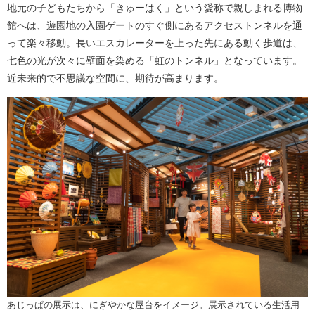
地元の子どもたちから「きゅーはく」という愛称で親しまれる博物
館へは、遊園地の入園ゲートのすぐ側にあるアクセストンネルを通
って楽々移動。長いエスカレーターを上った先にある動く歩道は、
七色の光が次々に壁面を染める「虹のトンネル」となっています。
近未来的で不思議な空間に、期待が高まります。
​あじっぱの展示は、にぎやかな屋台をイメージ。展示されている生活用