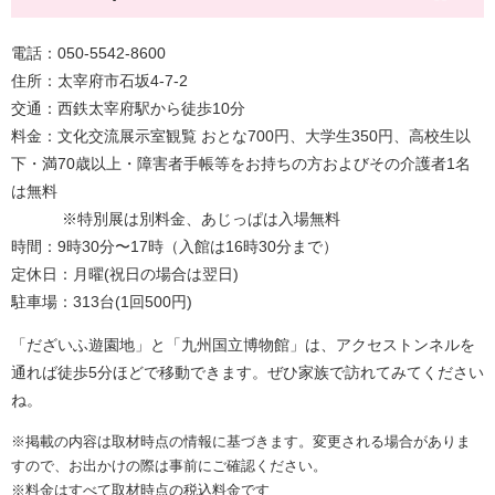
電話：050-5542-8600
住所：太宰府市石坂4-7-2
交通：西鉄太宰府駅から徒歩10分
料金：文化交流展示室観覧 おとな700円、大学生350円、高校生以
下・満70歳以上・障害者手帳等をお持ちの方およびその介護者1名
は無料
※特別展は別料金、あじっぱは入場無料
時間：9時30分〜17時（入館は16時30分まで）
定休日：月曜(祝日の場合は翌日)
駐車場：313台(1回500円)
「だざいふ遊園地」と「九州国立博物館」は、アクセストンネルを
通れば徒歩5分ほどで移動できます。ぜひ家族で訪れてみてください
ね。
※掲載の内容は取材時点の情報に基づきます。変更される場合がありま
すので、お出かけの際は事前にご確認ください。
※料金はすべて取材時点の税込料金です