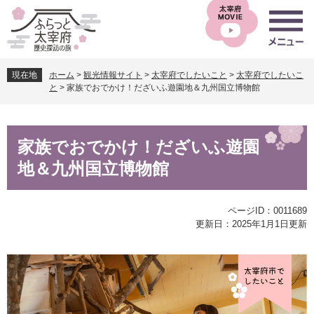
ペ
メ
ー
ニ
ジ
ュ
の
ー
先
を
現在地
ホーム
>
観光情報サイト
>
太宰府でしたいこと
>
太宰府でしたいこ
頭
飛
と
>
家族でおでかけ！だざいふ遊園地＆九州国立博物館
で
ば
す
し
。
て
本
本
家族でおでかけ！だざいふ遊園
文
文
地＆九州国立博物館
へ
ページID：0011689
更新日：2025年1月1日更新