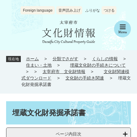
ペ
メ
ー
ニ
Foreign language
音声読み上げ
ふりがな
つける
ジ
ュ
の
ー
先
を
メ
頭
飛
ニ
で
ば
ュ
す
し
ー
。
て
ホーム
>
分類でさがす
>
くらしの情報
>
現在地
本
住まい・土地
>
埋蔵文化財の手続きについて
文
>
>
太宰府市 文化財情報
>
文化財関連様
へ
式ダウンロード
>
文化財の手続き関連
>
埋蔵文
化財発掘承諾書
本
文
埋蔵文化財発掘承諾書
ページ内目次