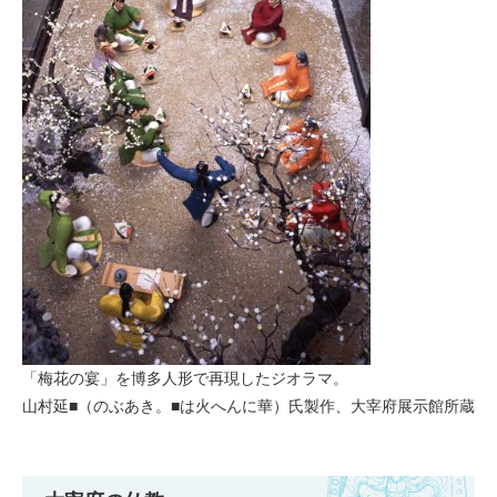
「梅花の宴」を博多人形で再現したジオラマ。
山村延■（のぶあき。■は火へんに華）氏製作、大宰府展示館所蔵