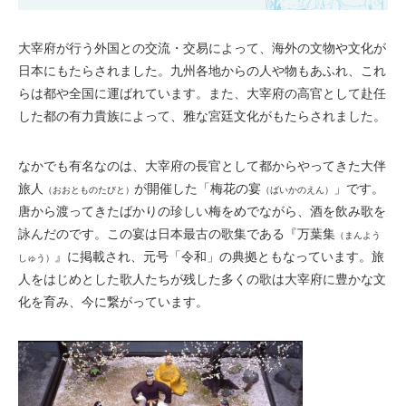
大宰府が行う外国との交流・交易によって、海外の文物や文化が
日本にもたらされました。九州各地からの人や物もあふれ、これ
らは都や全国に運ばれています。また、大宰府の高官として赴任
した都の有力貴族によって、雅な宮廷文化がもたらされました。
なかでも有名なのは、大宰府の長官として都からやってきた大伴
旅人
が開催した「梅花の宴
」です。
（おおとものたびと）
（ばいかのえん）
唐から渡ってきたばかりの珍しい梅をめでながら、酒を飲み歌を
詠んだのです。この宴は日本最古の歌集である『万葉集
（まんよう
』に掲載され、元号「令和」の典拠ともなっています。旅
しゅう）
人をはじめとした歌人たちが残した多くの歌は大宰府に豊かな文
化を育み、今に繋がっています。