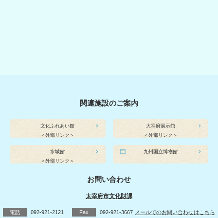
関連施設のご案内
文化ふれあい館
大宰府展示館
＜外部リンク＞
＜外部リンク＞
水城館
九州国立博物館
＜外部リンク＞
お問い合わせ
太宰府市文化財課
電話
092-921-2121
Fax
092-921-3667
メールでのお問い合わせはこちら