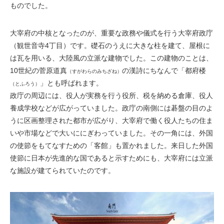
ものでした。
大宰府の中核となったのが、重要な政務や儀式を行う大宰府政庁
（観世音寺4丁目）です。礎石のうえに大きな柱を建て、屋根に
は瓦を用いる、大陸風の立派な建物でした。この建物のことは、
10世紀の菅原道真
の漢詩にちなんで「都府楼
（すがわらのみちざね）
」とも呼ばれます。
（とふろう）
政庁の周辺には、役人が実務を行う役所、税を納める倉庫、役人
養成学校などが広がっていました。政庁の南側には碁盤の目のよ
うに区画整理された都市が広がり、大宰府で働く役人たちの住ま
いや市場などで大いににぎわっていました。その一角には、外国
の使節をもてなすための「客館」も置かれました。来日した外国
使節に日本が先進的な国であると示すためにも、大宰府には立派
な施設が建てられていたのです。