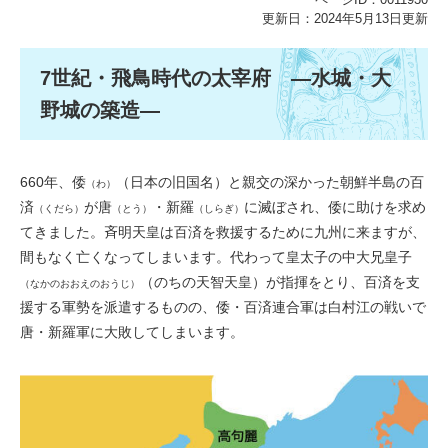
更新日：2024年5月13日更新
7世紀・飛鳥時代の太宰府 ―水城・大
野城の築造―
660年、倭
（日本の旧国名）と親交の深かった朝鮮半島の百
（わ）
済
が唐
・新羅
に滅ぼされ、倭に助けを求め
（くだら）
（とう）
（しらぎ）
てきました。斉明天皇は百済を救援するために九州に来ますが、
間もなく亡くなってしまいます。代わって皇太子の中大兄皇子
（のちの天智天皇）が指揮をとり、百済を支
（なかのおおえのおうじ）
援する軍勢を派遣するものの、倭・百済連合軍は白村江の戦いで
唐・新羅軍に大敗してしまいます。