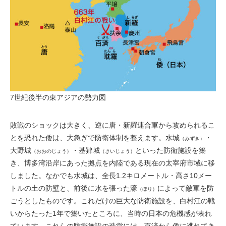
7世紀後半の東アジアの勢力図
敗戦のショックは大きく、逆に唐・新羅連合軍から攻められるこ
とを恐れた倭は、大急ぎで防衛体制を整えます。水城
・
（みずき）
大野城
・基肄城
といった防衛施設を築
（おおのじょう）
（きいじょう）
き、博多湾沿岸にあった拠点を内陸である現在の太宰府市域に移
しました。なかでも水城は、全長1.2キロメートル・高さ10メー
トルの土の防壁と、前後に水を張った濠
によって敵軍を防
（ほり）
ごうとしたものです。これだけの巨大な防衛施設を、白村江の戦
いからたった1年で築いたところに、当時の日本の危機感が表れ
ています。これらの防衛施設の造営には、百済から倭に逃れてき