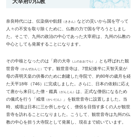
大宰府の仏教
奈良時代には、伝染病や飢饉
などの災いから国を守って
（ききん）
人々の不安を取り除くために、仏教の力で国を守ろうとしまし
た。そこで、九州の政治の中心であった大宰府は、九州の仏教の
中心としても発展することになります。
その中核となったのは「府の大寺
」とも呼ばれた観
（ふのおおでら）
世音寺
です。観世音寺は、7世紀後半に天智天皇が
（かんぜおんじ）
母の斉明天皇の供養のために創建した寺院で、約80年の歳月を経
た天平18年（746）に完成しました。さらに、日本の依頼に応え
て唐から来日した僧・鑑真
は、正式な僧侶になるため
（がんじん）
の儀式を行う「戒壇
」を観世音寺に設置しました。当
（かいだん）
時、戒壇は日本に三か所しかなく、僧侶を目指す多くの人が観世
音寺を訪れることになりました。こうして、観世音寺は九州の仏
教の中心を担う大寺院として発展し、現在まで続いています。