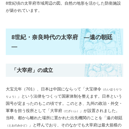
8世紀頃の太宰府市域周辺の図。自然の地形を活かした防衛施設
が築かれています。
8世紀・​奈良時代の太宰府 ―遠の朝廷
―
「大宰府」の成立
大宝元年（701）、日本は中国にならって「大宝律令
（たいほうりつ
」という法律をつくって国家体制を整えます。日本という
りょう）
国号が定まったのもこの頃です。このとき、九州の政治・外交・
軍事を担う役所として「大宰府
」が設置されました。
（だざいふ）
当時、都から離れた場所に置かれた出先機関のことを「遠の朝廷
」と呼んでおり、そのなかでも大宰府は最大規模の
（とおのみかど）