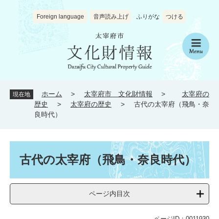
ペ
メ
ー
ニ
Foreign language
音声読み上げ
ふりがな
つける
ジ
ュ
の
ー
先
を
メ
頭
飛
ニ
で
ば
ュ
す
し
ー
。
て
ホーム
>
太宰府市 文化財情報
>
太宰府の
現在地
本
歴史
>
太宰府の歴史
>
古代の太宰府（飛鳥・奈
文
良時代）
へ
本
文
古代の太宰府（飛鳥・奈良時代）
ページ内目次
ページID：0011930