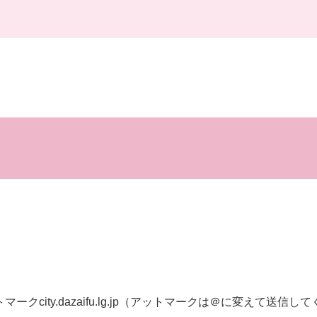
トマークcity.dazaifu.lg.jp（アットマークは＠に変えて送信