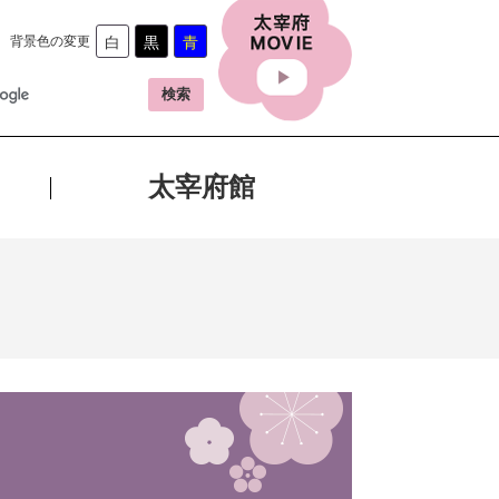
背景色の変更
白
黒
青
太宰府館