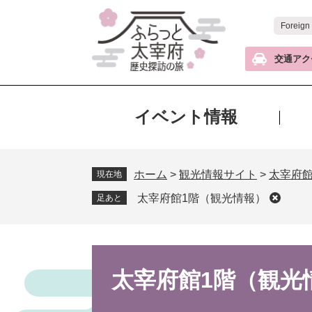
ペ
メ
ー
ニ
Foreign
ジ
ュ
の
ー
交通アク
先
を
頭
飛
で
ば
イベント情報
す
し
。
て
本
ホーム
>
観光情報サイト
>
太宰府
文
現在地
へ
太宰府館1階（観光情報）
足あと
本
文
太宰府館1階（観光