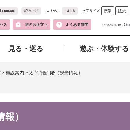
 language
読み上げ
ふりがな
つける
文字サイズ
標準
拡大
G
セス
旅のお役立ち
よくある質問
o
o
g
見る・巡る
遊ぶ・体験する
l
e
カ
ス
館
>
施設案内
>
太宰府館1階（観光情報）
タ
ム
検
索
情報）