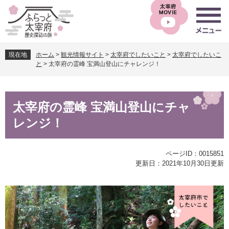
ペ
メ
ー
ニ
ジ
ュ
の
ー
先
を
現在地
ホーム
>
観光情報サイト
>
太宰府でしたいこと
>
太宰府でしたいこ
頭
飛
と
>
太宰府の霊峰 宝満山登山にチャレンジ！
で
ば
す
し
。
て
本
本
太宰府の霊峰 宝満山登山にチャ
文
文
レンジ！
へ
ページID：0015851
更新日：2021年10月30日更新