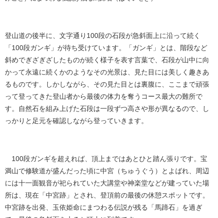
登山道の後半に、文字通り100段の石段が急斜面上に沿って続く
「100段ガンギ」が待ち受けています。「ガンギ」とは、階段など
斜めでぎざぎざしたものが続く様子を表す言葉で、石段が山中に向
かって永遠に続くかのようなその光景は、見た目には美しく趣きあ
るものです。しかしながら、その見た目とは裏腹に、ここまで頑張
って登ってきた登山者から最後の体力を奪うコース最大の難所で
す。自然石を組み上げた石段は一段ずつ高さや形が異なるので、し
っかりと足元を確認しながら登っていきます。
100段ガンギを超えれば、頂上まではあとひと踏ん張りです。宝
満山で修験道が盛んだった頃に中宮（ちゅうぐう）とよばれ、周辺
には十一面観音が祀られていた大講堂や神楽堂などが建っていた場
所は、現在「中宮跡」とされ、登頂前の最後の休憩スポットです。
中宮跡を出発、玉依姫命にまつわる伝説が残る「馬蹄石」を過ぎ