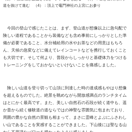
道を抜けて進む （4）：頂上で竈門神社の上宮にお参り
今回の登山で感じたことは、まず、登山道が想像以上に急勾配で
険しい道程であることから装備なども含め事前にしっかりとした準
備が必要であること、水分補給用の水やお茶などの用意はもちろ
ん、天候の急変などに備えてレインコートなどを携行しておくこと
も大切です。そして何より、普段からしっかりと基礎体力をつける
トレーニングをしておかないといけないことを痛感しました。
険しい山道を登り切って山頂に到達した時の達成感もやはり想像
を超えるものでした。絶景を眺めながら開放感満点のランチタイム
はとにかく最高です。また、美しい自然石の石段が続く道中も、遥
か昔から続く修験道の道ならではの神聖な雰囲気に包まれており、
周囲の豊かな自然の景観も相まって、まさに霊峰とよぶにふさわし
い山であることを実感することができました。下山後には聖なる山