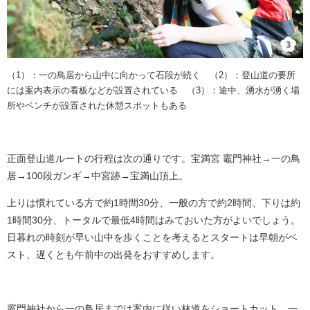
（1）：一の鳥居から山中に向かって石段が続く （2）：登山道の要所
には案内表示の看板などが設置されている （3）：途中、湧水が湧く場
所やベンチが設置された休憩スポットもある
正面登山道ルートの行程は次の通りです。宝満宮 竈門神社→一の鳥
居→100段ガンギ→中宮跡→宝満山頂上。
上りは慣れている方で約1時間30分、一般の方で約2時間、下りは約
1時間30分、トータルで最低4時間はみておいた方がよいでしょう。
日暮れの時刻が早い山中を歩くことを考えるとスタートは早朝がベ
スト、遅くとも午前中の出発をおすすめします。
竈門神社から一の鳥居までは案内に従い林道をショートカット、一