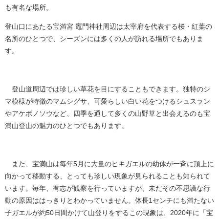
も有名な場所。
登山口にあたる宝満宮 竈門神社周辺は太宰府を代表する桜・紅葉の
名所のひとつで、シーズンには多くの人が訪れる場所でもありま
す。
登山道周辺では珍しい草花を目にすることもできます。独特のシ
マ模様が特徴のマムシグサ、可愛らしい白い花をつけるシュスラン
やアケボノソウなど、四季を通して多くの山野草と出会えるのも宝
満山登山の魅力のひとつでもあります。
また、宝満山は毎年5月に大量のヒキガエルの幼体が一斉に頂上に
向かって移動する、とっても珍しい現象が見られることも知られて
います。毎年、有志が観察を行っていますが、未だその不思議な行
動の原因ははっきりとわかっていません。体長1センチにも満たない
子ガエルが約50日間かけて山登りをするこの現象は、2020年に「宝