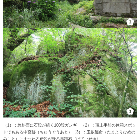
（1）：急斜面に石段が続く100段ガンギ （2）：頂上手前の休憩スポッ
トでもある中宮跡（ちゅうぐうあと）（3）：玉依姫命（たまよりひめの
みこと）にまつわる伝説が残る馬蹄石（ばていせき）