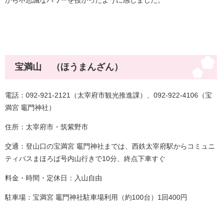
から不思議なパワーを授かったように感じました。
宝満山 （ほうまんざん）
電話：092-921-2121（太宰府市観光推進課）、092-922-4106（宝
満宮 竈門神社）
住所：太宰府市・筑紫野市
交通：登山口の宝満宮 竈門神社までは、西鉄太宰府駅からコミュニ
ティバスまほろば号内山行きで10分、終点下車すぐ
料金・時間・定休日：入山自由
駐車場：宝満宮 竈門神社駐車場利用（約100台）1回400円