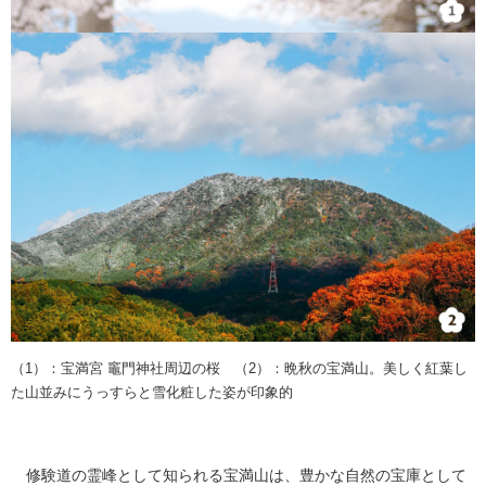
（1）：宝満宮 竈門神社周辺の桜 （2）：晩秋の宝満山。美しく紅葉し
た山並みにうっすらと雪化粧した姿が印象的
修験道の霊峰として知られる宝満山は、豊かな自然の宝庫として